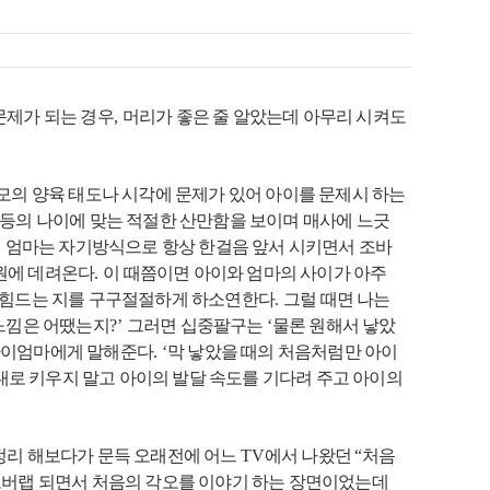
문제가 되는 경우
,
머리가 좋은 줄 알았는데 아무리 시켜도
모의 양육 태도나 시각에 문제가 있어 아이를 문제시 하는
 등의 나이에 맞는 적절한 산만함을 보이며 매사에 느긋
.
엄마는 자기방식으로 항상 한걸음 앞서 시키면서 조바
원에 데려온다
.
이 때쯤이면 아이와 엄마의 사이가 아주
 힘드는 지를 구구절절하게 하소연한다
.
그럴 때면 나는
 느낌은 어땠는지
?’
그러면 십중팔구는
‘
물론 원해서 낳았
 아이엄마에게 말해준다
. ‘
막 낳았을 때의 처음처럼만 아이
로 키우지 말고 아이의 발달 속도를 기다려 주고 아이의
정리 해보다가 문득 오래전에 어느
TV
에서 나왔던
“
처음
오버랩 되면서 처음의 각오를 이야기 하는 장면이었는데