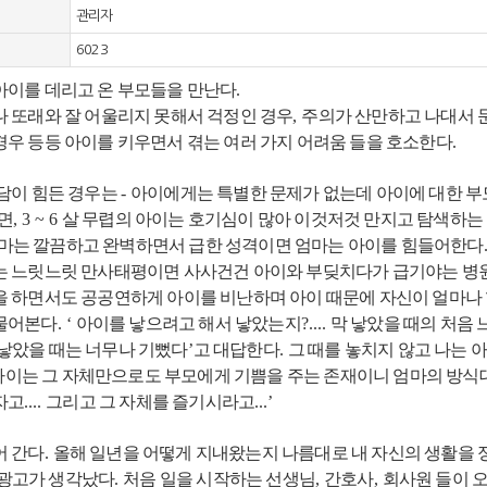
관리자
6023
아이를 데리고 온 부모들을 만난다
.
나 또래와 잘 어울리지 못해서 걱정인 경우
,
주의가 산만하고 나대서 
경우 등등 아이를 키우면서 겪는 여러 가지 어려움 들을 호소한다
.
상담이 힘든 경우는
-
아이에게는 특별한 문제가 없는데 아이에 대한 부
면
, 3 ~ 6
살 무렵의 아이는 호기심이 많아 이것저것 만지고 탐색하는
마는 깔끔하고 완벽하면서 급한 성격이면 엄마는 아이를 힘들어한다
는 느릿느릿 만사태평이면 사사건건 아이와 부딪치다가 급기야는 병
을 하면서도 공공연하게 아이를 비난하며 아이 때문에 자신이 얼마나
물어본다
. ‘
아이를 낳으려고 해서 낳았는지
?....
막 낳았을 때의 처음
 낳았을 때는 너무나 기뻤다
’
고 대답한다
.
그 때를 놓치지 않고 나는
아이는 그 자체만으로도 부모에게 기쁨을 주는 존재이니 엄마의 방식대
자고
....
그리고 그 자체를 즐기시라고
...’
어 간다
.
올해 일년을 어떻게 지내왔는지 나름대로 내 자신의 생활을 
광고가 생각났다
.
처음 일을 시작하는 선생님
,
간호사
,
회사원 들이 