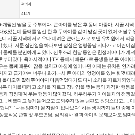
관리자
4143
6
개월된 딸을 둔 주부이다
.
큰아이를 낳은 후 동네 아줌마
,
시골 시댁
다녔었는데 둘째를 임신 한 후 두아이를 같이 맡길 곳이 없어 어쩔수
는데 시골 시댁에서 키우다 데려온 큰애는 새로 보낸 유치원에서 적응
야 했다
.
서툰 집안일을 하다보면 점심은 얼렁뚱당 지나가고 어린이집 
어 둘째를 분만하게 되었다
.
산후조리 한달 동안은 친정어머니가 계셔
이후부터였다
.
육아서적이나
TV
등에서 배운대로 동생을 본 큰 아이
 우는 둘째 때문에 잠을 설치고 아침에 일어나면 이제는 유치원 안가
 커지고 급기야는 너무나 화가나서 큰 아이의 엉덩이를 있는 힘껏 때
 돌아오면 잘해주어야지 마음먹었다가도 다시 소리를 지르게되었
다른 아이를 때리고 소리를 지르고 장난감을 뺏는 등의 과격한 행동을
행동과 징징대며 우는 행동이 많아졌다
.
하루하루가 아이들과의 전쟁같
고
....
바쁘다고 늦게들어오고 도와주지 않는 남편도 원망스럽고
.....
매
왜했나
?’ ‘
나는 엄마가 될 자질이 없나보다
’
하는 생각까지 들던 중에 
상호작용 관찰 및 부모면담
,
심리검사 결과 아이의 문제보다도 엄마