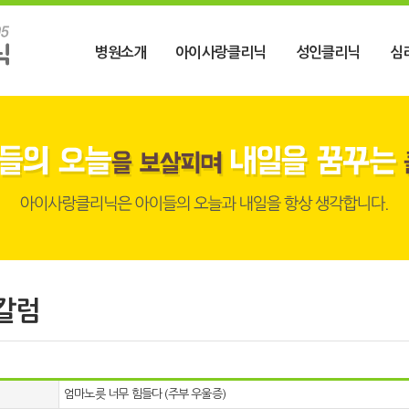
병원소개
아이사랑클리닉
성인클리닉
심
칼럼
엄마노릇 너무 힘들다 (주부 우울증)