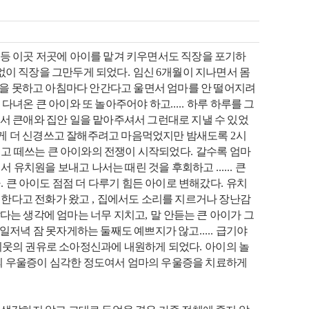
 등 이곳 저곳에 아이를 맡겨 키우면서도 직장을 포기하
 없이 직장을 그만두게 되었다
.
임신
6
개월이 지나면서 몸
을 못하고 아침마다 안간다고 울면서 엄마를 안 떨어지려
다녀온 큰 아이와 또 놀아주어야 하고
.....
하루 하루를 그
서 큰애와 집안 일을 맡아주셔서 그런대로 지낼 수 있었
에게 더 신경쓰고 잘해주려고 마음먹었지만 밤새도록
2
시
려고 떼쓰는 큰 아이와의 전쟁이 시작되었다
.
갈수록 엄마
려서 유치원을 보내고 나서는 때린 것을 후회하고
......
큰
다
.
큰 아이도 점점 더 다루기 힘든 아이로 변해갔다
.
유치
 한다고 전화가 왔고
,
집에서도 소리를 지르거나 장난감
다는 생각에 엄마는 너무 지치고
,
말 안듣는 큰 아이가 그
일저녁 잠 못자게하는 둘째도 예쁘지가 않고
.....
급기야
이웃의 권유로 소아정신과에 내원하게 되었다
.
아이의 놀
의 우울증이 심각한 정도여서 엄마의 우울증을 치료하게