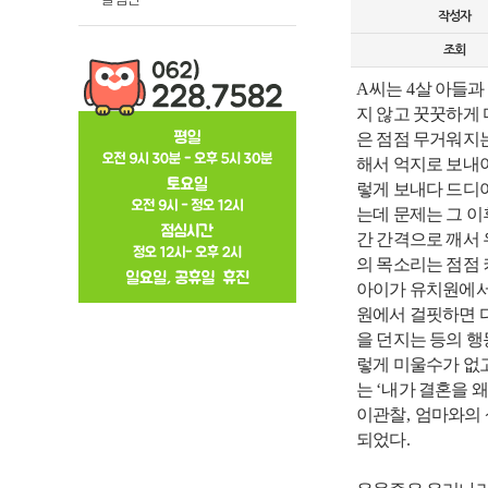
작성자
조회
A
씨는
4
살 아들과
지 않고 꿋꿋하게 
은 점점 무거워지
해서 억지로 보내
렇게 보내다 드디
는데 문제는 그 
간 간격으로 깨서
의 목소리는 점점
아이가 유치원에서
원에서 걸핏하면 
을 던지는 등의 
렇게 미울수가 없
는
‘
내가 결혼을 
이관찰
,
엄마와의 
되었다
.