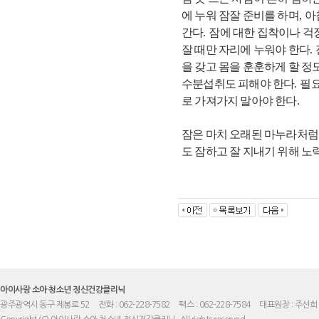
에 누워 잠잘 준비를 하며
,
아
간다
.
잠에 대한 집착이나 걱
잘 때만 자리에 누워야 한다
.
을 갖고 몸을 훈훈하게 할 정
수분섭취도 피해야 한다
.
필
로 가져가지 말아야 한다
.
잠은 마치 오래된 마누라처럼
도 잠하고 잘 지내기 위해 노
아이사랑 소아·청소년 정신건강클리닉
광주광역시 동구 제봉로 52
전화 : 062-228-7582
팩스 : 062-228-7584
대표원장 : 주선희