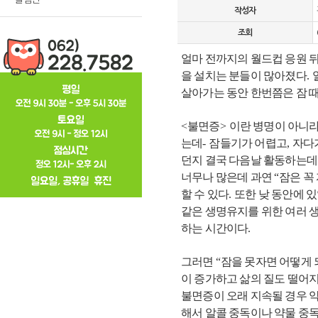
작성자
조회
얼마 전까지의 월드컵 응원 
을 설치는 분들이 많아졌다
.
살아가는 동안 한번쯤은 잠 
<
불면증
>
이란 병명이 아니라
는데
-
잠들기가 어렵고
,
자다
던지 결국 다음날 활동하는데
너무나 많은데 과연
“
잠은 꼭
할 수 있다
.
또한 낮 동안에 
같은 생명유지를 위한 여러 생
하는 시간이다
.
그러면
“
잠을 못자면 어떻게
이 증가하고 삶의 질도 떨어
불면증이 오래 지속될 경우 
해서 알콜 중독이나 약물 중