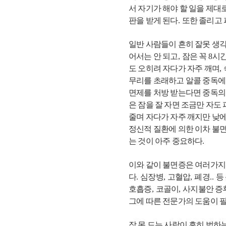
서 자기가 해야 할 일을 제
판을 받게 된다
.
또한 졸리고
일반 사람들이 흔히 잘못 생
어서는 안 되고
,
잠은 꼭
8
시
도 오히려 자다가 자주 깨며
,
무리를 초래하고 알콜 중독에
면제를 처방 받는다면 중독의
은 잠을 잘 자면 조금만 자
줄며 자다가 자주 깨지만 낮에
정신적 질환에 의한 이차 불
는 것이 아주 중요하다
.
이와 같이 불면증은 여러가지
다
.
심장병
,
고혈압
,
폐경
..
등
호흡증
,
코골이
,
사지불안 증
그에 따른 전문가의 도움이 
잠 못 드는 사람이 흔히 범